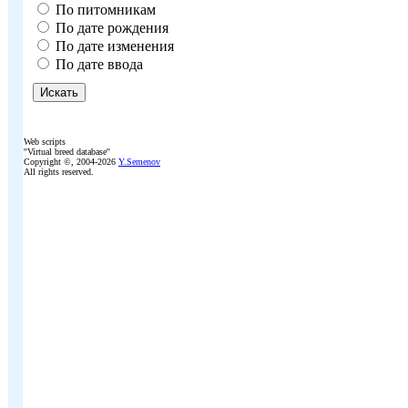
По питомникам
По дате рождения
По дате изменения
По дате ввода
Web scripts
''Virtual breed database''
Copyright ©, 2004-2026
Y.Semenov
All rights reserved.