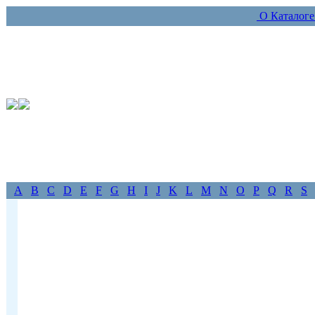
О Каталог
A
B
C
D
E
F
G
H
I
J
K
L
M
N
O
P
Q
R
S