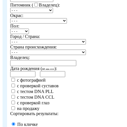
Питомник (
Владелец):
Окрас:
Пол:
Город / Страна:
Страна происхождения:
Владелец:
Дата рождения (
):
дд.мм.гггг
с фотографией
с проверкой суставов
с тестом DNA PLL
с тестом DNA CCL
с проверкой глаз
на продажу
Сортировать результаты:
По кличке