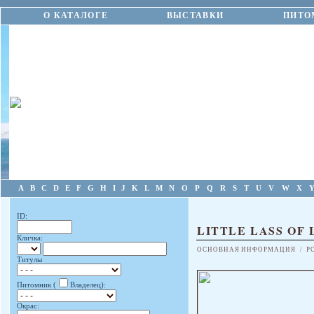
О КАТАЛОГЕ
ВЫСТАВКИ
ПИТО
A
B
C
D
E
F
G
H
I
J
K
L
M
N
O
P
Q
R
S
T
U
V
W
X
ID:
LITTLE LASS OF
Кличка:
ОСНОВНАЯ ИНФОРМАЦИЯ
/
Р
Титулы
Питомник (
Владелец):
Окрас: