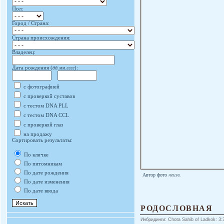
Пол:
Город / Страна:
Страна происхождения:
Владелец:
Дата рождения (
дд.мм.гггг
):
с фотографией
с проверкой суставов
с тестом DNA PLL
с тестом DNA CCL
с проверкой глаз
на продажу
Сортировать результаты:
По кличке
По питомникам
По дате рождения
Автор фото
неизв.
По дате изменения
По дате ввода
РОДОСЛОВНАЯ
Инбридинги: Chota Sahib of Ladkok: 3:3