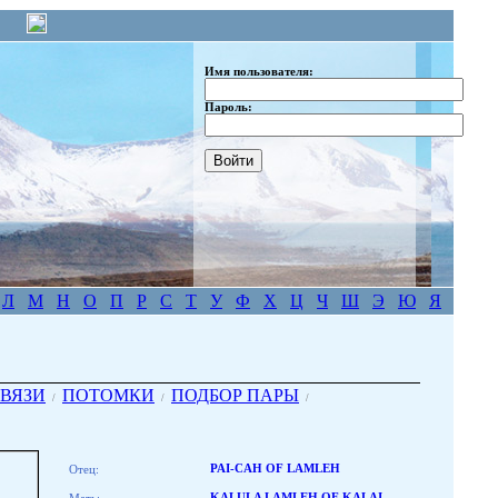
Имя пользователя:
Пароль:
Л
М
Н
О
П
Р
С
Т
У
Ф
Х
Ц
Ч
Ш
Э
Ю
Я
ВЯЗИ
ПОТОМКИ
ПОДБОР ПАРЫ
/
/
/
Отец:
PAI-CAH OF LAMLEH
KALULA LAMLEH OF KALAI