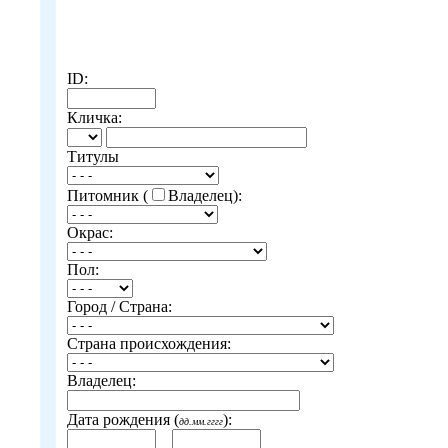
ID:
Кличка:
Титулы
Питомник (
Владелец):
Окрас:
Пол:
Город / Страна:
Страна происхождения:
Владелец:
Дата рождения (
):
дд.мм.гггг