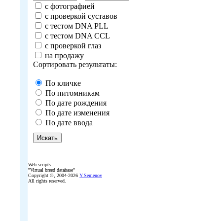
с фотографией
с проверкой суставов
с тестом DNA PLL
с тестом DNA CCL
с проверкой глаз
на продажу
Сортировать результаты:
По кличке
По питомникам
По дате рождения
По дате изменения
По дате ввода
Web scripts
''Virtual breed database''
Copyright ©, 2004-2026
Y.Semenov
All rights reserved.