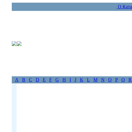
О Ката
A
B
C
D
E
F
G
H
I
J
K
L
M
N
O
P
Q
R