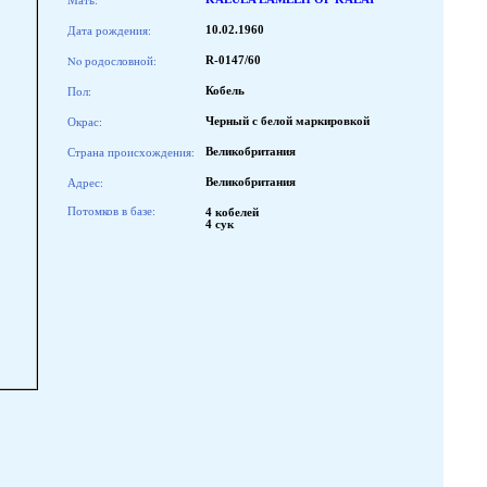
Мать:
Дата рождения:
10.02.1960
No родословной:
R-0147/60
Пол:
Кобель
Окрас:
Черный с белой маркировкой
Страна происхождения:
Великобритания
Адрес:
Великобритания
Потомков в базе:
4 кобелей
4 сук