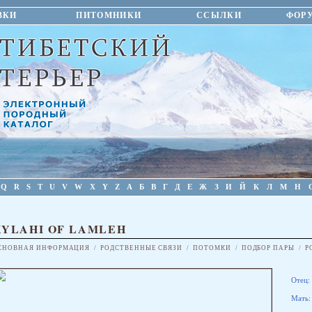
ВКИ
ПИТОМНИКИ
ССЫЛКИ
ФОР
Q
R
S
T
U
V
W
X
Y
Z
А
Б
В
Г
Д
Е
Ж
З
И
Й
К
Л
М
Н
KYLAHI OF LAMLEH
СНОВНАЯ ИНФОРМАЦИЯ
/
РОДСТВЕННЫЕ СВЯЗИ
/
ПОТОМКИ
/
ПОДБОР ПАРЫ
/
Р
Отец:
Мать: