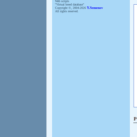
Web scripts
''Virtual breed database''
Copyright ©, 2004-2026
Y.Semenov
All rights reserved.