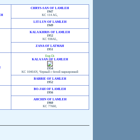
CHRYS-SAN OF LAMLEH
1947
EH
KC 114 AG,
LIT-LUN OF LAMLEH
1949
KALA KHRIS OF LAMLEH
1952
KC 938AL,
ZANA OF LATMAH
1951
Eng.Ch
KALA SAN OF LAMLEH
H
1954
KC 1040AN, Черный с белой маркировкой
BABBIE OF LAMLEH
1952
BO-JAH OF LAMLEH
1956
AHCHIN OF LAMLEH
1960
KC 77660,