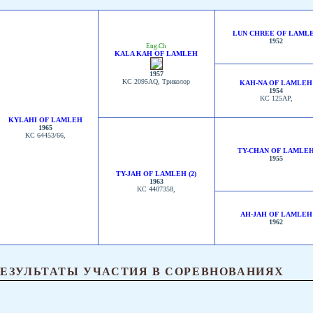
LUN CHREE OF LAML
1952
Eng.Ch
KALA KAH OF LAMLEH
1957
KC 2095AQ, Триколор
KAH-NA OF LAMLEH
1954
KC 125AP,
KYLAHI OF LAMLEH
1965
KC 64453/66,
TY-CHAN OF LAMLE
1955
TY-JAH OF LAMLEH (2)
1963
KC 4407358,
AH-JAH OF LAMLEH
1962
РЕЗУЛЬТАТЫ УЧАСТИЯ В СОРЕВНОВАНИЯХ