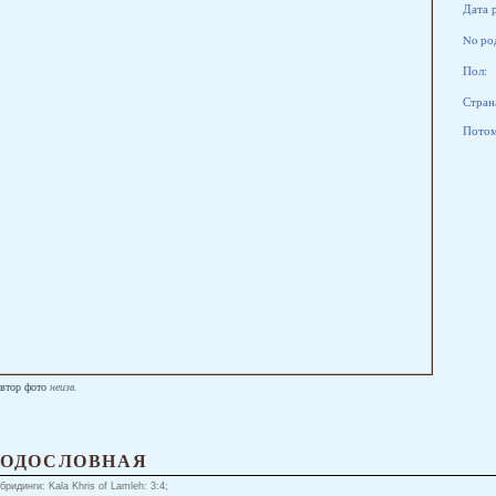
Дата 
No ро
Пол:
Стран
Потомк
втор фото
неизв.
РОДОСЛОВНАЯ
бридинги: Kala Khris of Lamleh: 3:4;