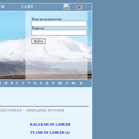
УМ
САЙТ
Имя пользователя:
Пароль:
О
П
Р
С
Т
У
Ф
Х
Ц
Ч
Ш
Э
Ю
Я
ОДОСЛОВНАЯ
/
ИНБРЕДНЫЕ ПОТОМКИ
KALA KAH OF LAMLEH
TY-JAH OF LAMLEH (2)