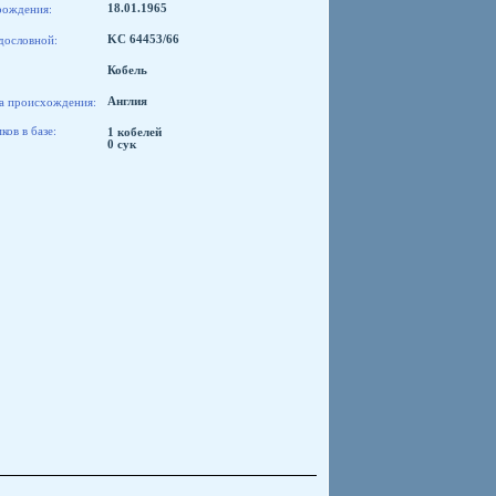
рождения:
18.01.1965
дословной:
KC 64453/66
Кобель
а происхождения:
Англия
ов в базе:
1 кобелей
0 сук