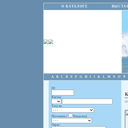
О КАТАЛОГЕ
ВЫСТА
A
B
C
D
E
F
G
H
I
J
K
L
M
N
O
P
ID:
Кличка:
О
Титулы
Питомник (
Владелец):
Окрас: