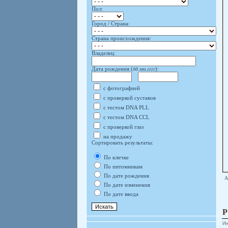
Пол:
Город / Страна:
Страна происхождения:
Владелец:
Дата рождения (
дд.мм.гггг
):
с фотографией
с проверкой суставов
с тестом DNA PLL
с тестом DNA CCL
с проверкой глаз
на продажу
Сортировать результаты:
По кличке
По питомникам
По дате рождения
А
По дате изменения
По дате ввода
Ин