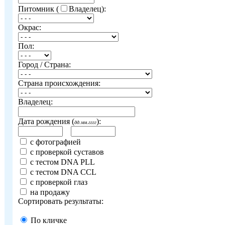
Питомник (
Владелец):
Окрас:
Пол:
Город / Страна:
Страна происхождения:
Владелец:
Дата рождения (
):
дд.мм.гггг
с фотографией
с проверкой суставов
с тестом DNA PLL
с тестом DNA CCL
с проверкой глаз
на продажу
Сортировать результаты:
По кличке