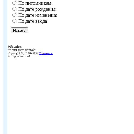
По питомникам
По дате рождения
По дате изменения
По дате ввода
Web scripts
''Virtual breed database''
Copyright ©, 2004-2026
Y.Semenov
All rights reserved.