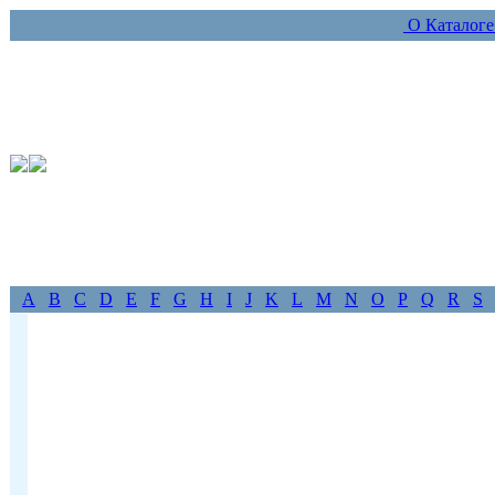
О Каталог
A
B
C
D
E
F
G
H
I
J
K
L
M
N
O
P
Q
R
S