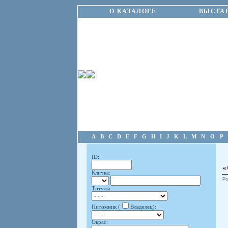
О КАТАЛОГЕ
ВЫСТА
A
B
C
D
E
F
G
H
I
J
K
L
M
N
O
P
ID:
«
Кличка:
Ро
Титулы
Питомник (
Владелец):
Окрас: