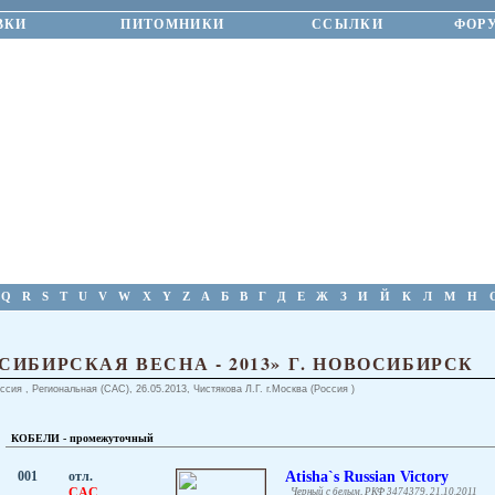
ВКИ
ПИТОМНИКИ
ССЫЛКИ
ФОР
Q
R
S
T
U
V
W
X
Y
Z
А
Б
В
Г
Д
Е
Ж
З
И
Й
К
Л
М
Н
СИБИРСКАЯ ВЕСНА - 2013» Г. НОВОСИБИРСК
ссия , Региональная (CAC), 26.05.2013, Чистякова Л.Г. г.Москва (Россия )
КОБЕЛИ - промежуточный
001
отл.
Atisha`s Russian Victory
CAC
Черный с белым, РКФ 3474379, 21.10.2011