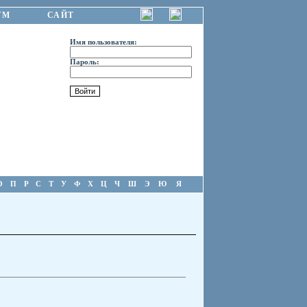
УМ
САЙТ
Имя пользователя:
Пароль:
О
П
Р
С
Т
У
Ф
Х
Ц
Ч
Ш
Э
Ю
Я