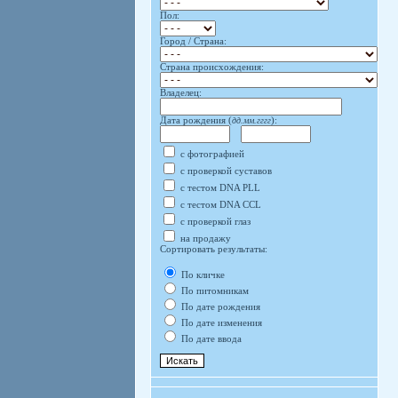
Пол:
Город / Страна:
Страна происхождения:
Владелец:
Дата рождения (
дд.мм.гггг
):
с фотографией
с проверкой суставов
с тестом DNA PLL
с тестом DNA CCL
с проверкой глаз
на продажу
Сортировать результаты:
По кличке
По питомникам
По дате рождения
По дате изменения
По дате ввода