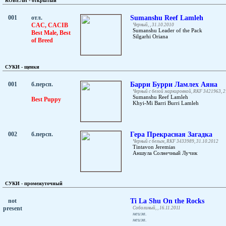
КОБЕЛИ - открытый
001
отл.
Sumanshu Reef Lamleh
CAC, CACIB
Черный, , 31.10.2010
Sumanshu Leader of the Pack
Best Male, Best
Silgarhi Oriana
of Breed
СУКИ - щенки
001
б.персп.
Барри Бурри Ламлех Аяна
Черный с белой маркировкой, RKF 3421963, 2
Sumanshu Reef Lamleh
Best Puppy
Khyi-Mi Barri Burri Lamleh
002
б.персп.
Гера Прекрасная Загадка
Черный с белым, RKF 3433989, 31.10.2012
Tintavon Jeremias
Аншула Солнечный Лучик
СУКИ - промежуточный
not
Ti La Shu On the Rocks
present
Соболиный, , 16.11.2011
неизв.
неизв.