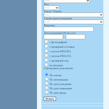
Пол:
Город / Страна:
Страна происхождения:
Владелец:
Дата рождения (
дд.мм.гггг
):
с фотографией
с проверкой суставов
с тестом DNA PLL
с тестом DNA CCL
с проверкой глаз
на продажу
Сортировать результаты:
По кличке
По питомникам
По дате рождения
По дате изменения
По дате ввода