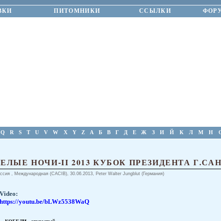
ВКИ
ПИТОМНИКИ
ССЫЛКИ
ФОР
Q
R
S
T
U
V
W
X
Y
Z
А
Б
В
Г
Д
Е
Ж
З
И
Й
К
Л
М
Н
ЕЛЫЕ НОЧИ-II 2013 КУБОК ПРЕЗИДЕНТА Г.СА
ссия , Международная (CACIB), 30.06.2013, Peter Walter Jungblut (Германия)
Video:
https://youtu.be/bLWz5538WaQ