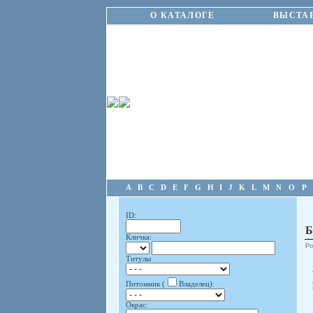
О КАТАЛОГЕ
ВЫСТА
A
B
C
D
E
F
G
H
I
J
K
L
M
N
O
P
ID:
Б
Кличка:
Ро
Титулы
Питомник (
Владелец):
Окрас: