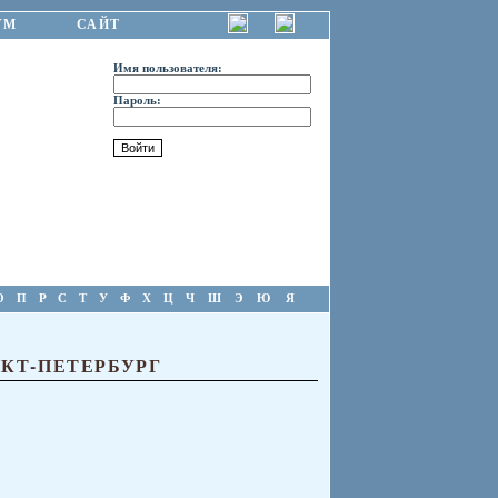
УМ
САЙТ
Имя пользователя:
Пароль:
О
П
Р
С
Т
У
Ф
Х
Ц
Ч
Ш
Э
Ю
Я
НКТ-ПЕТЕРБУРГ