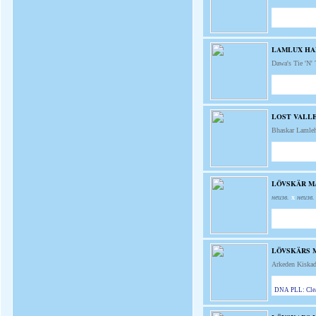
LAMLUX HA
Dawa's Tie 'N'
LOST VALL
Bhaskar Lamle
LÖVSKÄR M
неизв.
x
неизв.
LÖVSKÄRS M
Arkeden Kiskad
DNA PLL: Cle