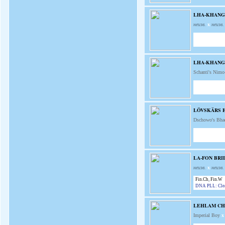
LHA-KHANG
неизв.
x
неизв.
LHA-KHANG 
Schanti's Nim
LÖVSKÄRS 
Dschowo's Bh
LA-FON BRI
неизв.
x
неизв.
Fin.Ch
,
Fin.W
DNA PLL: Clea
LEHLAM CH
Imperial Boy
x