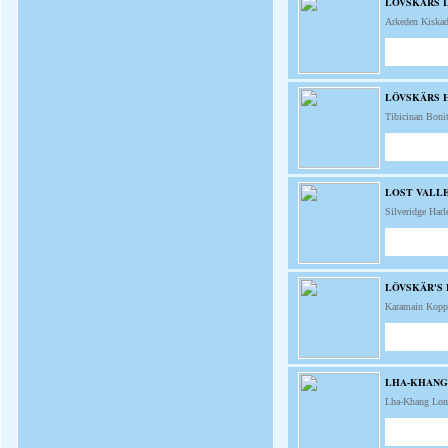
LÖVSKARS 
Arkeden Kiskad
LÖVSKÄRS H
Tibicinan Boni
LOST VALL
Silveridge Har
LÖVSKÄR'S
Karamain Kopp
LHA-KHANG
Lha-Khang Lon