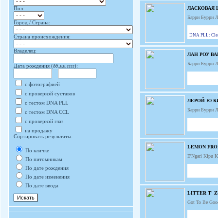
ЛАСКОВАЯ
Пол:
Барри Бурри 
Город / Страна:
DNA PLL: Clear
Страна происхождения:
Владелец:
ЛАН РОУ ВА
Барри Бурри 
Дата рождения (
дд.мм.гггг
):
с фотографией
с проверкой суставов
ЛЕРОЙ Ю К
с тестом DNA PLL
Барри Бурри 
с тестом DNA CCL
с проверкой глаз
на продажу
Сортировать результаты:
LEMON FRO
По кличке
E'Ngari Kipu 
По питомникам
По дате рождения
По дате изменения
По дате ввода
LITTER T' 
Got To Be Goo