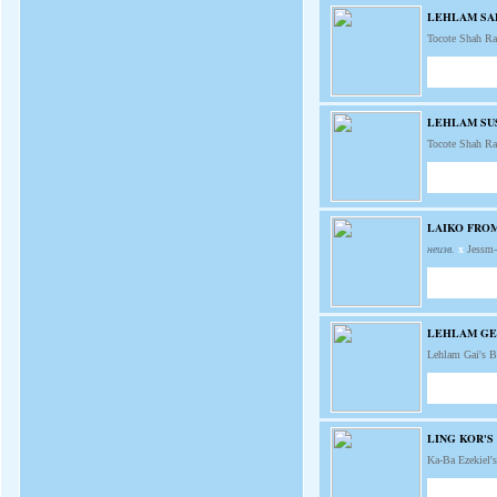
LEHLAM SA
Tocote Shah R
LEHLAM SU
Tocote Shah R
LAIKO FRO
неизв.
x
Jessm
LEHLAM GE
Lehlam Gai's 
LING KOR'S
Ka-Ba Ezekiel'