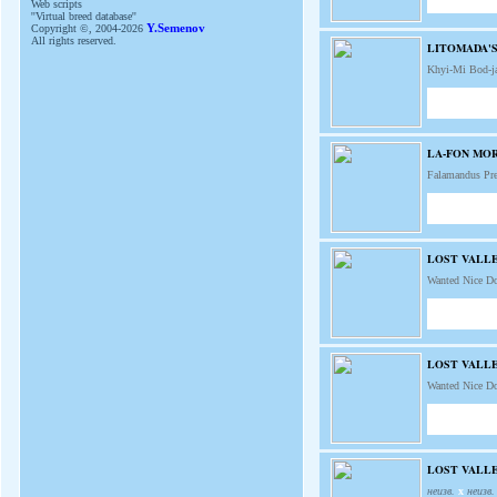
Web scripts
''Virtual breed database''
Copyright ©, 2004-2026
Y.Semenov
All rights reserved.
LITOMADA'S
Khyi-Mi Bod-j
LA-FON MO
Falamandus Pr
LOST VALL
Wanted Nice D
LOST VALL
Wanted Nice D
LOST VALL
неизв.
x
неизв.