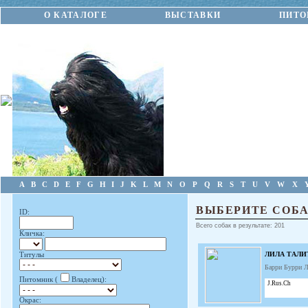
О КАТАЛОГЕ
ВЫСТАВКИ
ПИТО
A
B
C
D
E
F
G
H
I
J
K
L
M
N
O
P
Q
R
S
T
U
V
W
X
ВЫБЕРИТЕ СОБА
ID:
Всего собак в результате: 201
Кличка:
ЛИЛА ТАЛИ
Титулы
Барри Бурри 
Питомник (
Владелец):
J.Rus.Ch
Окрас: