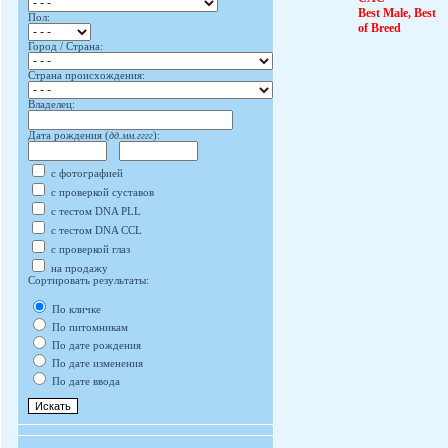
Best Male, Best
Пол:
of Breed
Город / Страна:
Страна происхождения:
Владелец:
Дата рождения (
дд.мм.гггг
):
с фотографией
с проверкой суставов
с тестом DNA PLL
с тестом DNA CCL
с проверкой глаз
на продажу
Сортировать результаты:
По кличке
По питомникам
По дате рождения
По дате изменения
По дате ввода