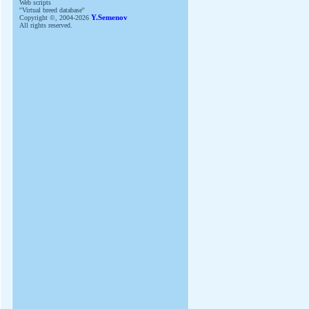
Web scripts
''Virtual breed database''
Copyright ©, 2004-2026
Y.Semenov
All rights reserved.