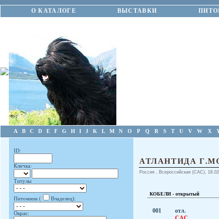
О КАТАЛОГЕ
ВЫСТАВКИ
ПИТО
A
B
C
D
E
F
G
H
I
J
K
L
M
N
O
P
Q
R
S
T
U
V
W
X
ID:
АТЛАНТИДА Г.М
Кличка:
Россия , Всероссийская (CAC), 18.02
Титулы
КОБЕЛИ - открытый
Питомник (
Владелец):
001
отл.
Окрас:
CAC