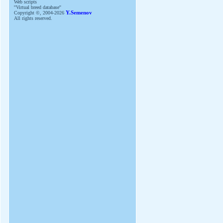
Web scripts
''Virtual breed database''
Copyright ©, 2004-2026
Y.Semenov
All rights reserved.