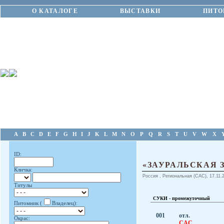
О КАТАЛОГЕ
ВЫСТАВКИ
ПИТО
A
B
C
D
E
F
G
H
I
J
K
L
M
N
O
P
Q
R
S
T
U
V
W
X
ID:
«ЗАУРАЛЬСКАЯ З
Кличка:
Россия , Региональная (CAC), 17.11.2
Титулы
СУКИ - промежуточный
Питомник (
Владелец):
001
отл.
Окрас:
CAC