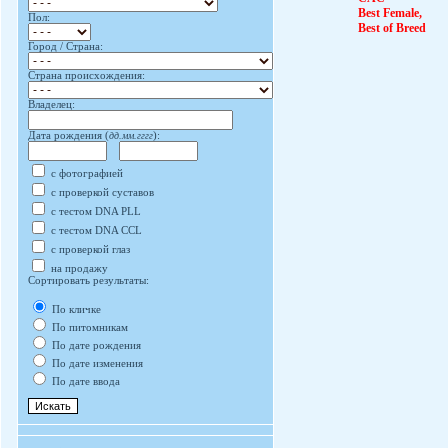
Best Female,
Пол:
Best of Breed
Город / Страна:
Страна происхождения:
Владелец:
Дата рождения (
дд.мм.гггг
):
с фотографией
с проверкой суставов
с тестом DNA PLL
с тестом DNA CCL
с проверкой глаз
на продажу
Сортировать результаты:
По кличке
По питомникам
По дате рождения
По дате изменения
По дате ввода