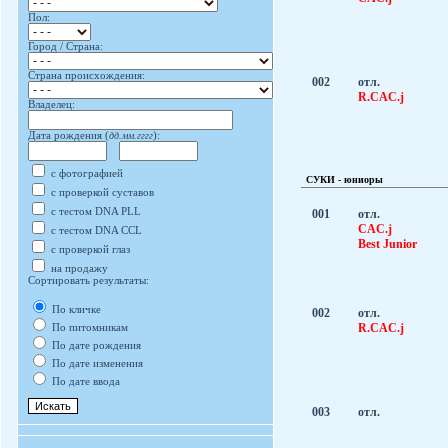
Пол:
Город / Страна:
Страна происхождения:
002
отл.
R.CAC.j
Владелец:
Дата рождения (
дд.мм.гггг
):
с фотографией
СУКИ - юниоры
с проверкой суставов
с тестом DNA PLL
001
отл.
CAC.j
с тестом DNA CCL
Best Junior
с проверкой глаз
на продажу
Сортировать результаты:
По кличке
002
отл.
R.CAC.j
По питомникам
По дате рождения
По дате изменения
По дате ввода
003
отл.