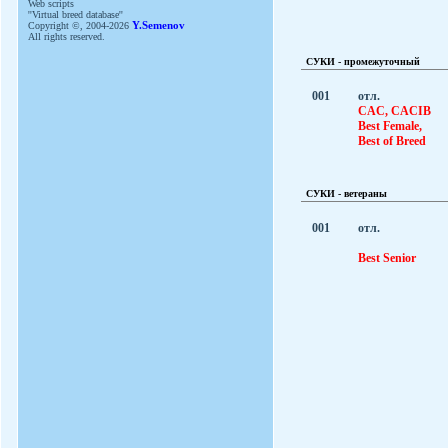
Web scripts
''Virtual breed database''
Copyright ©, 2004-2026
Y.Semenov
All rights reserved.
СУКИ - промежуточный
001
отл.
CAC, CACIB
Best Female,
Best of Breed
СУКИ - ветераны
001
отл.
Best Senior