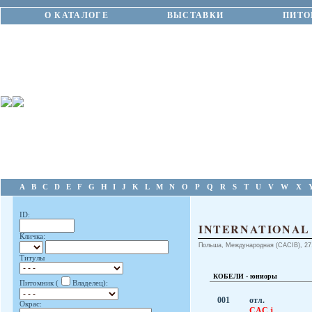
О КАТАЛОГЕ
ВЫСТАВКИ
ПИТО
A
B
C
D
E
F
G
H
I
J
K
L
M
N
O
P
Q
R
S
T
U
V
W
X
ID:
INTERNATIONAL
Кличка:
Польша, Международная (CACIB), 27.
Титулы
КОБЕЛИ - юниоры
Питомник (
Владелец):
001
отл.
Окрас:
CAC.j