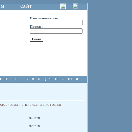
УМ
САЙТ
Имя пользователя:
Пароль:
О
П
Р
С
Т
У
Ф
Х
Ц
Ч
Ш
Э
Ю
Я
ОДОСЛОВНАЯ
/
ИНБРЕДНЫЕ ПОТОМКИ
НЕИЗВ.
НЕИЗВ.