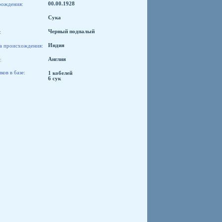
рождения:
00.00.1928
Сука
:
Черный подпалый
а происхождения:
Индия
:
Англия
ов в базе:
1 кобелей
6 сук