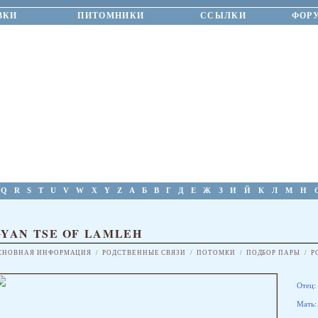
ВКИ
ПИТОМНИКИ
ССЫЛКИ
ФОР
Q
R
S
T
U
V
W
X
Y
Z
А
Б
В
Г
Д
Е
Ж
З
И
Й
К
Л
М
Н
GYAN TSE OF LAMLEH
СНОВНАЯ ИНФОРМАЦИЯ
/
РОДСТВЕННЫЕ СВЯЗИ
/
ПОТОМКИ
/
ПОДБОР ПАРЫ
/
Р
Отец:
Мать: