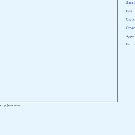
Дата 
Пол:
Окрас
Стран
Адрес
Потомк
втор фото
неизв.