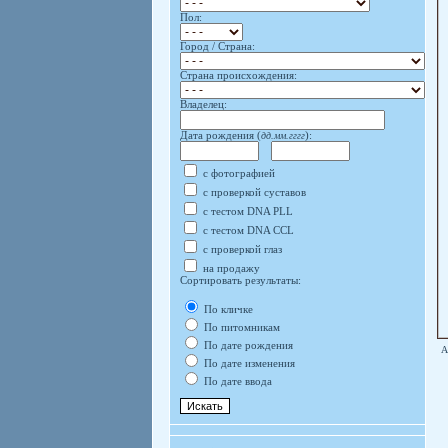
Пол:
Город / Страна:
Страна происхождения:
Владелец:
Дата рождения (
дд.мм.гггг
):
с фотографией
с проверкой суставов
с тестом DNA PLL
с тестом DNA CCL
с проверкой глаз
на продажу
Сортировать результаты:
По кличке
По питомникам
По дате рождения
А
По дате изменения
По дате ввода