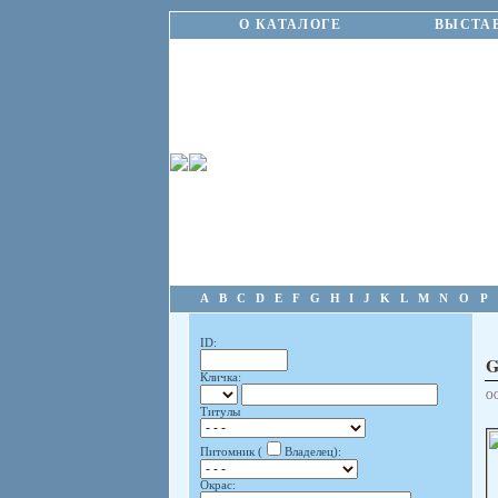
О КАТАЛОГЕ
ВЫСТА
A
B
C
D
E
F
G
H
I
J
K
L
M
N
O
P
ID:
Кличка:
О
Титулы
Питомник (
Владелец):
Окрас: