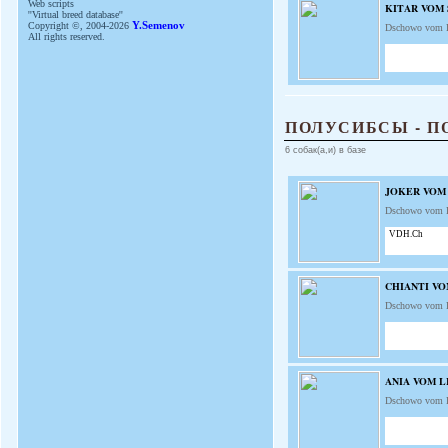
Web scripts
KITAR VOM
''Virtual breed database''
Copyright ©, 2004-2026
Y.Semenov
Dschowo vom 
All rights reserved.
ПОЛУСИБСЫ - П
6 собак(а,и) в базе
JOKER VOM
Dschowo vom 
VDH.Ch
CHIANTI V
Dschowo vom 
ANIA VOM 
Dschowo vom 