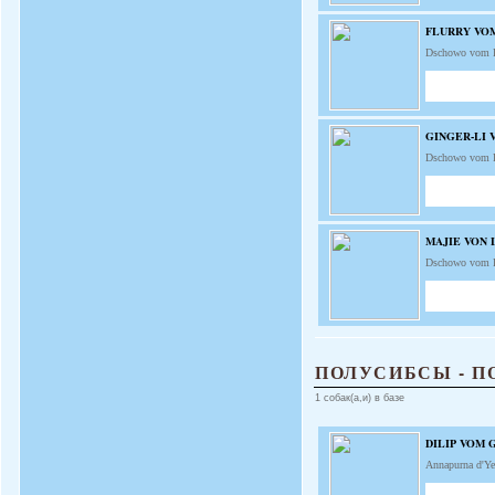
FLURRY VO
Dschowo vom 
GINGER-LI 
Dschowo vom 
MAJIE VON 
Dschowo vom 
ПОЛУСИБСЫ - П
1 собак(а,и) в базе
DILIP VOM
Annapurna d'Ye