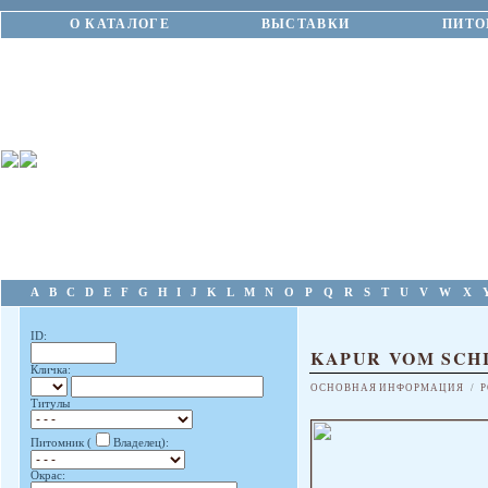
О КАТАЛОГЕ
ВЫСТАВКИ
ПИТО
A
B
C
D
E
F
G
H
I
J
K
L
M
N
O
P
Q
R
S
T
U
V
W
X
ID:
KAPUR VOM SCH
Кличка:
ОСНОВНАЯ ИНФОРМАЦИЯ
/
Р
Титулы
Питомник (
Владелец):
Окрас: