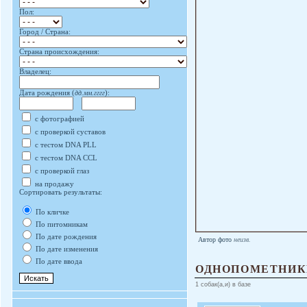
Пол:
Город / Страна:
Страна происхождения:
Владелец:
Дата рождения (
дд.мм.гггг
):
с фотографией
с проверкой суставов
с тестом DNA PLL
с тестом DNA CCL
с проверкой глаз
на продажу
Сортировать результаты:
По кличке
По питомникам
По дате рождения
Автор фото
неизв.
По дате изменения
По дате ввода
ОДНОПОМЕТНИК
1 собак(а,и) в базе