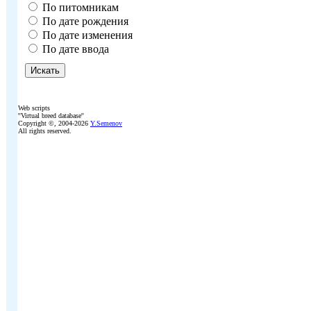
По питомникам
По дате рождения
По дате изменения
По дате ввода
Web scripts
''Virtual breed database''
Copyright ©, 2004-2026
Y.Semenov
All rights reserved.