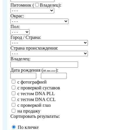
Питомник (
Владелец):
Окрас:
Пол:
Город / Страна:
Страна происхождения:
Владелец:
Дата рождения (
):
дд.мм.гггг
с фотографией
с проверкой суставов
с тестом DNA PLL
с тестом DNA CCL
с проверкой глаз
на продажу
Сортировать результаты:
По кличке