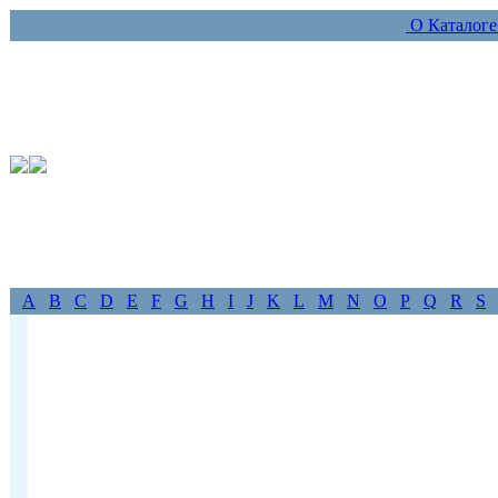
О Каталог
A
B
C
D
E
F
G
H
I
J
K
L
M
N
O
P
Q
R
S