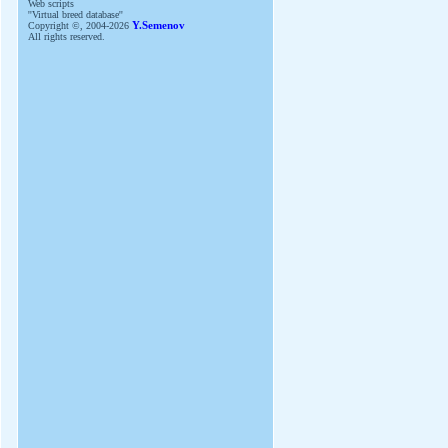
Web scripts
''Virtual breed database''
Copyright ©, 2004-2026
Y.Semenov
All rights reserved.