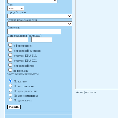
Пол:
Город / Страна:
Страна происхождения:
Владелец:
Дата рождения (
дд.мм.гггг
):
с фотографией
с проверкой суставов
с тестом DNA PLL
с тестом DNA CCL
с проверкой глаз
на продажу
Сортировать результаты:
По кличке
По питомникам
По дате рождения
Автор фото
неизв.
По дате изменения
По дате ввода