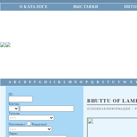
О КАТАЛОГЕ
ВЫСТАВКИ
ПИТО
A
B
C
D
E
F
G
H
I
J
K
L
M
N
O
P
Q
R
S
T
U
V
W
X
ID:
BHUTTU OF LAM
Кличка:
ОСНОВНАЯ ИНФОРМАЦИЯ
/
Р
Титулы
Питомник (
Владелец):
Окрас: