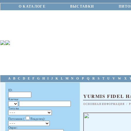
О КАТАЛОГЕ
ВЫСТАВКИ
ПИТО
A
B
C
D
E
F
G
H
I
J
K
L
M
N
O
P
Q
R
S
T
U
V
W
X
ID:
YURMIS FIDEL H
Кличка:
ОСНОВНАЯ ИНФОРМАЦИЯ
/
Р
Титулы
Питомник (
Владелец):
Окрас: