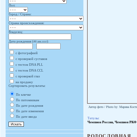
Пол:
Город / Страна:
Страна происхождения:
Владелец:
Дата рождения (
дд.мм.гггг
):
с фотографией
с проверкой суставов
с тестом DNA PLL
с тестом DNA CCL
с проверкой глаз
на продажу
Сортировать результаты:
По кличке
По питомникам
По дате рождения
Автор фото / Photo by: Марина Кост
По дате изменения
По дате ввода
Титулы:
Чемпион России
,
Чемпион РКФ
РОДОСЛОВНАЯ