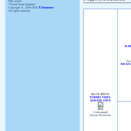
Web scripts
''Virtual breed database''
Copyright ©, 2004-2026
Y.Semenov
All rights reserved.
KAR
Tuu
HD-A/A
Rus.Ch
,
RKF.Ch
YURMIS FIDEL
HAVANE FAVN
2014
Соболиный
Оксана Мазитова