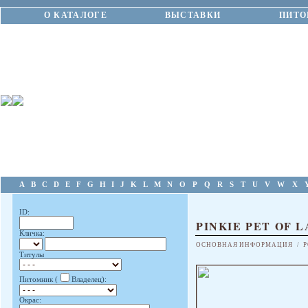
О КАТАЛОГЕ
ВЫСТАВКИ
ПИТО
A
B
C
D
E
F
G
H
I
J
K
L
M
N
O
P
Q
R
S
T
U
V
W
X
ID:
PINKIE PET OF 
Кличка:
ОСНОВНАЯ ИНФОРМАЦИЯ
/
Р
Титулы
Питомник (
Владелец):
Окрас: