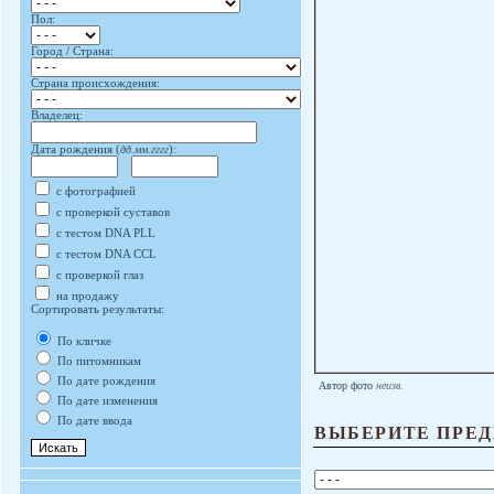
Пол:
Город / Страна:
Страна происхождения:
Владелец:
Дата рождения (
дд.мм.гггг
):
с фотографией
с проверкой суставов
с тестом DNA PLL
с тестом DNA CCL
с проверкой глаз
на продажу
Сортировать результаты:
По кличке
По питомникам
По дате рождения
Автор фото
неизв.
По дате изменения
По дате ввода
ВЫБЕРИТЕ ПРЕД