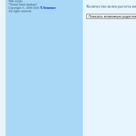
Web scripts
''Virtual breed database''
Количество колен расчета и
Copyright ©, 2004-2026
Y.Semenov
All rights reserved.