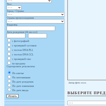
Пол:
Город / Страна:
Страна происхождения:
Владелец:
Дата рождения (
дд.мм.гггг
):
с фотографией
с проверкой суставов
с тестом DNA PLL
с тестом DNA CCL
с проверкой глаз
на продажу
Сортировать результаты:
По кличке
По питомникам
По дате рождения
Автор фото
неизв.
По дате изменения
По дате ввода
ВЫБЕРИТЕ ПРЕД