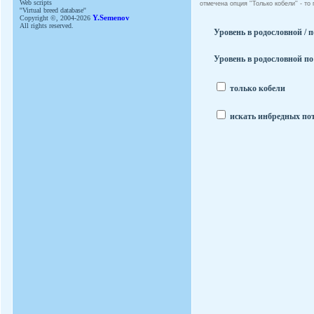
Web scripts
отмечена опция ''Только кобели'' - т
''Virtual breed database''
Copyright ©, 2004-2026
Y.Semenov
All rights reserved.
Уровень в родословной / п
Уровень в родословной по
только кобели
искать инбредных по