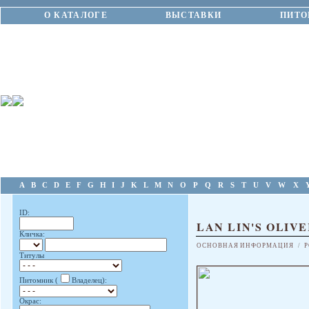
О КАТАЛОГЕ
ВЫСТАВКИ
ПИТО
A
B
C
D
E
F
G
H
I
J
K
L
M
N
O
P
Q
R
S
T
U
V
W
X
ID:
LAN LIN'S OLIV
Кличка:
ОСНОВНАЯ ИНФОРМАЦИЯ
/
Р
Титулы
Питомник (
Владелец):
Окрас: