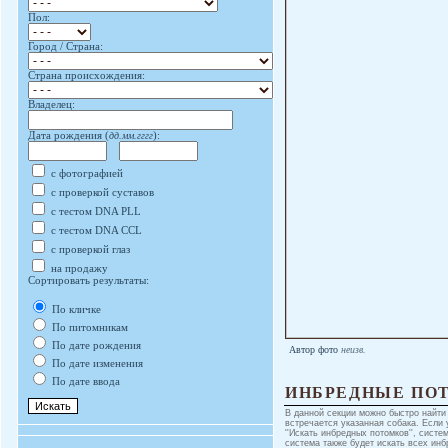
Пол:
Город / Страна:
Страна происхождения:
Владелец:
Дата рождения (
дд.мм.гггг
):
с фотографией
с проверкой суставов
с тестом DNA PLL
с тестом DNA CCL
с проверкой глаз
на продажу
Сортировать результаты:
По кличке
По питомникам
По дате рождения
Автор фото
неизв.
По дате изменения
По дате ввода
ИНБРЕДНЫЕ ПО
В данной секции можно быстро найти
встречается указанная собака. Если 
''Искать инбредных потомков'', систе
система также будет искать всех инб