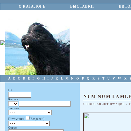
О КАТАЛОГЕ
ВЫСТАВКИ
ПИТО
A
B
C
D
E
F
G
H
I
J
K
L
M
N
O
P
Q
R
S
T
U
V
W
X
ID:
NUM NUM LAMLE
Кличка:
ОСНОВНАЯ ИНФОРМАЦИЯ
/
Р
Титулы
Питомник (
Владелец):
Окрас: