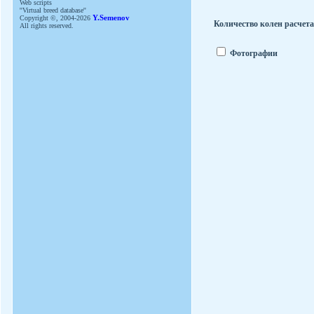
Web scripts
''Virtual breed database''
Copyright ©, 2004-2026
Y.Semenov
Количество колен расчет
All rights reserved.
Фотографии