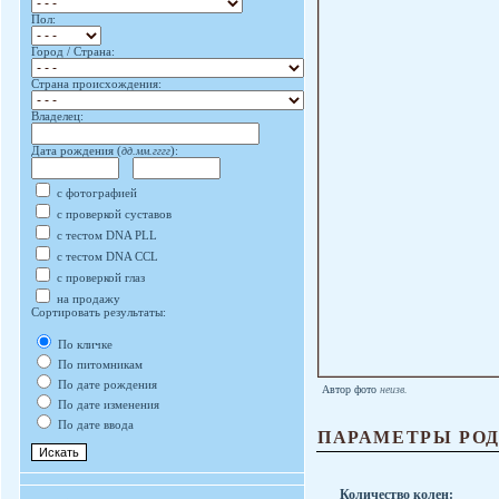
Пол:
Город / Страна:
Страна происхождения:
Владелец:
Дата рождения (
дд.мм.гггг
):
с фотографией
с проверкой суставов
с тестом DNA PLL
с тестом DNA CCL
с проверкой глаз
на продажу
Сортировать результаты:
По кличке
По питомникам
По дате рождения
Автор фото
неизв.
По дате изменения
По дате ввода
ПАРАМЕТРЫ РО
Количество колен: