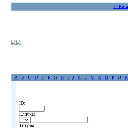
О Ката
A
B
C
D
E
F
G
H
I
J
K
L
M
N
O
P
Q
R
ID:
Кличка:
Титулы