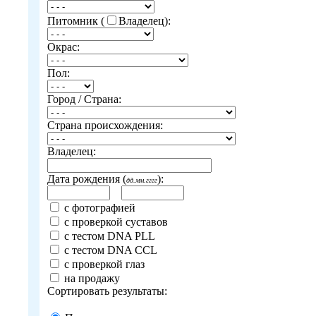
Питомник (
Владелец):
Окрас:
Пол:
Город / Страна:
Страна происхождения:
Владелец:
Дата рождения (
):
дд.мм.гггг
с фотографией
с проверкой суставов
с тестом DNA PLL
с тестом DNA CCL
с проверкой глаз
на продажу
Сортировать результаты: