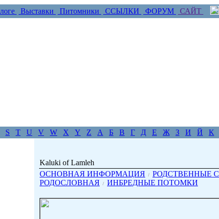
логе
Выставки
Питомники
ССЫЛКИ
ФОРУМ
САЙТ
S
T
U
V
W
X
Y
Z
А
Б
В
Г
Д
Е
Ж
З
И
Й
К
Kaluki of Lamleh
ОСНОВНАЯ ИНФОРМАЦИЯ
РОДСТВЕННЫЕ С
/
РОДОСЛОВНАЯ
ИНБРЕДНЫЕ ПОТОМКИ
/