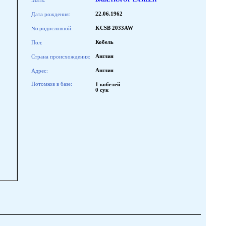
Мать:
Дата рождения:
22.06.1962
No родословной:
KCSB 2033AW
Пол:
Кобель
Страна происхождения:
Англия
Адрес:
Англия
Потомков в базе:
1 кобелей
0 сук