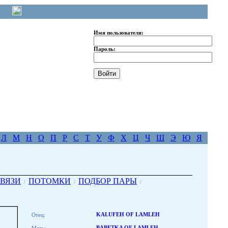
Имя пользователя:
Пароль:
Л
М
Н
О
П
Р
С
Т
У
Ф
Х
Ц
Ч
Ш
Э
Ю
Я
ВЯЗИ
ПОТОМКИ
ПОДБОР ПАРЫ
/
/
/
Отец:
KALUFEH OF LAMLEH
BABETKA OF LAMLEH