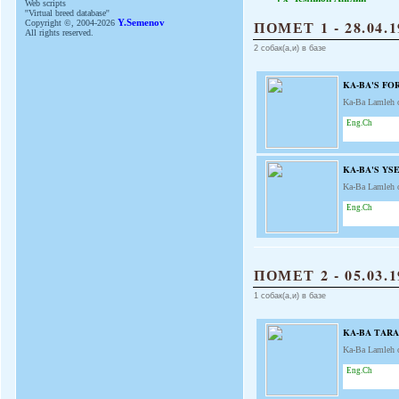
Web scripts
''Virtual breed database''
ПОМЕТ 1 - 28.04.1
Copyright ©, 2004-2026
Y.Semenov
All rights reserved.
2 собак(а,и) в базе
KA-BA'S FO
Ka-Ba Lamleh 
Eng.Ch
KA-BA'S YS
Ka-Ba Lamleh 
Eng.Ch
ПОМЕТ 2 - 05.03.1
1 собак(а,и) в базе
KA-BA TARA
Ka-Ba Lamleh 
Eng.Ch