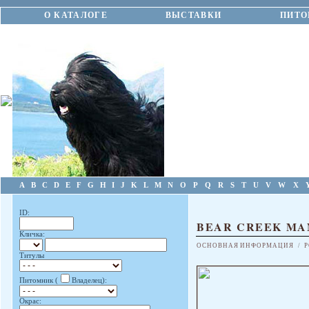
О КАТАЛОГЕ
ВЫСТАВКИ
ПИТО
A
B
C
D
E
F
G
H
I
J
K
L
M
N
O
P
Q
R
S
T
U
V
W
X
ID:
BEAR CREEK M
Кличка:
ОСНОВНАЯ ИНФОРМАЦИЯ
/
Р
Титулы
Питомник (
Владелец):
Окрас: