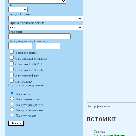
Пол:
Город / Страна:
Страна происхождения:
Владелец:
Дата рождения (
дд.мм.гггг
):
с фотографией
с проверкой суставов
с тестом DNA PLL
с тестом DNA CCL
с проверкой глаз
на продажу
Сортировать результаты:
По кличке
По питомникам
По дате рождения
Автор фото
неизв.
По дате изменения
По дате ввода
ПОТОМКИ
Титулы:
4 x Чемпион Англии