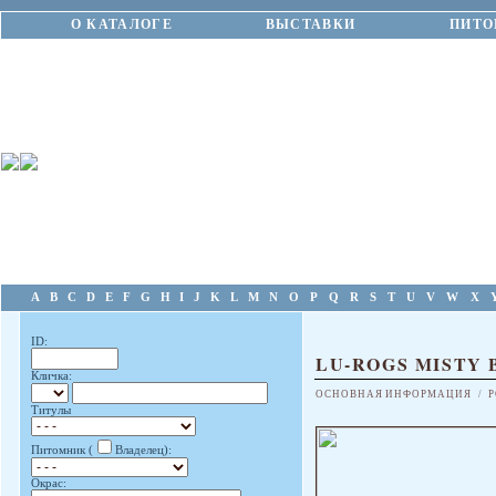
О КАТАЛОГЕ
ВЫСТАВКИ
ПИТО
A
B
C
D
E
F
G
H
I
J
K
L
M
N
O
P
Q
R
S
T
U
V
W
X
ID:
LU-ROGS MISTY 
Кличка:
ОСНОВНАЯ ИНФОРМАЦИЯ
/
Р
Титулы
Питомник (
Владелец):
Окрас: