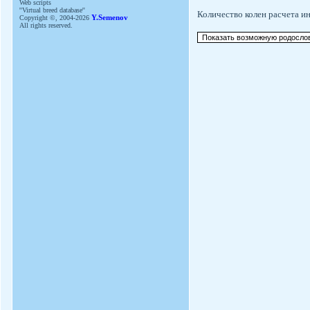
Web scripts
''Virtual breed database''
Количество колен расчета и
Copyright ©, 2004-2026
Y.Semenov
All rights reserved.