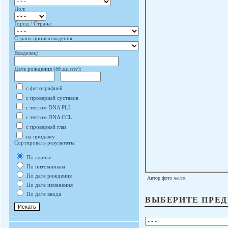
Пол:
Город / Страна:
Страна происхождения:
Владелец:
Дата рождения (
дд.мм.гггг
):
с фотографией
с проверкой суставов
с тестом DNA PLL
с тестом DNA CCL
с проверкой глаз
на продажу
Сортировать результаты:
По кличке
По питомникам
По дате рождения
Автор фото
неизв.
По дате изменения
По дате ввода
ВЫБЕРИТЕ ПРЕД