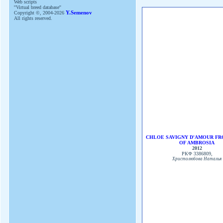
Web scripts
''Virtual breed database''
Copyright ©, 2004-2026
Y.Semenov
All rights reserved.
CHLOE SAVIGNY D'AMOUR FR
OF AMBROSIA
2012
РКФ 3386809,
Христолюбова Наталья