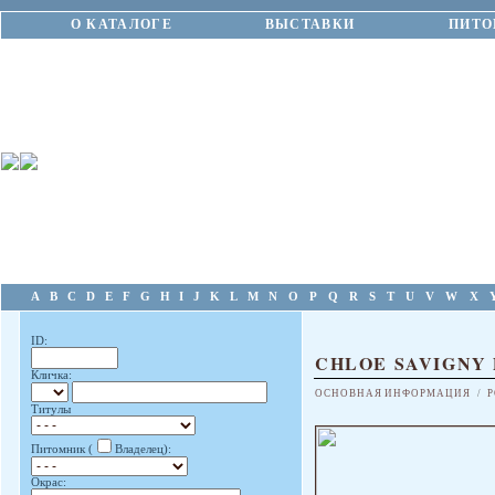
О КАТАЛОГЕ
ВЫСТАВКИ
ПИТО
A
B
C
D
E
F
G
H
I
J
K
L
M
N
O
P
Q
R
S
T
U
V
W
X
ID:
CHLOE SAVIGNY
Кличка:
ОСНОВНАЯ ИНФОРМАЦИЯ
/
Р
Титулы
Питомник (
Владелец):
Окрас: