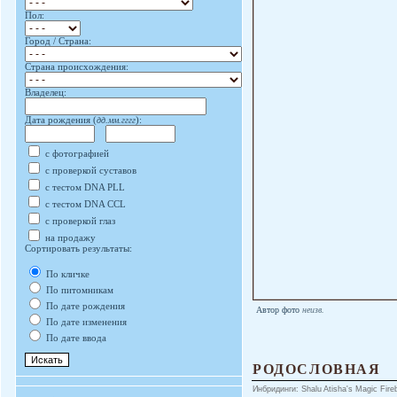
Пол:
Город / Страна:
Страна происхождения:
Владелец:
Дата рождения (
дд.мм.гггг
):
с фотографией
с проверкой суставов
с тестом DNA PLL
с тестом DNA CCL
с проверкой глаз
на продажу
Сортировать результаты:
По кличке
По питомникам
По дате рождения
Автор фото
неизв.
По дате изменения
По дате ввода
РОДОСЛОВНАЯ
Инбридинги: Shalu Atisha's Magic Firebi