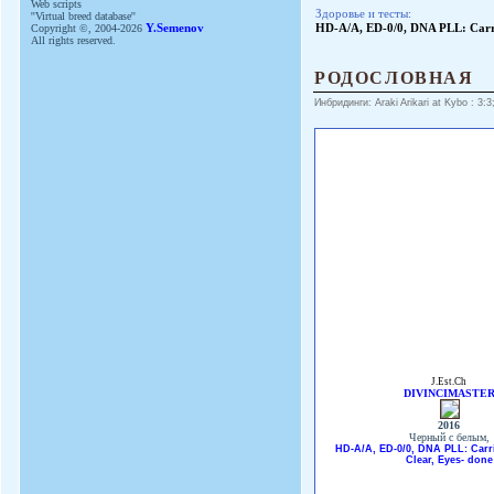
Web scripts
Здоровье и тесты:
''Virtual breed database''
Copyright ©, 2004-2026
Y.Semenov
HD-A/A, ED-0/0, DNA PLL: Carri
All rights reserved.
РОДОСЛОВНАЯ
Инбридинги: Araki Arikari at Kybo : 3:3
J.Est.Ch
DIVINCIMASTE
2016
Черный с белым,
HD-A/A, ED-0/0, DNA PLL: Carr
Clear, Eyes- done