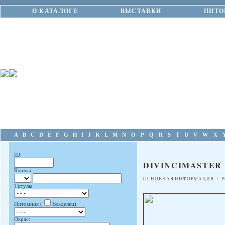
О КАТАЛОГЕ
ВЫСТАВКИ
ПИТО
A
B
C
D
E
F
G
H
I
J
K
L
M
N
O
P
Q
R
S
T
U
V
W
X
ID:
DIVINCIMASTER
Кличка:
ОСНОВНАЯ ИНФОРМАЦИЯ
/
Р
Титулы
Питомник (
Владелец):
Окрас: