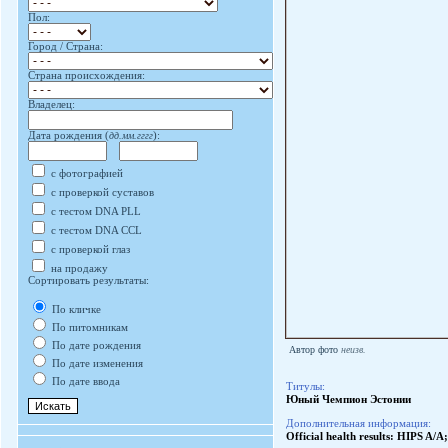
Пол:
Город / Страна:
Страна происхождения:
Владелец:
Дата рождения (
дд.мм.гггг
):
с фотографией
с проверкой суставов
с тестом DNA PLL
с тестом DNA CCL
с проверкой глаз
на продажу
Сортировать результаты:
По кличке
По питомникам
По дате рождения
Автор фото
неизв.
По дате изменения
По дате ввода
Титулы:
Юный Чемпион Эстонии
Дополнительная информация:
Official health results: HIPS 