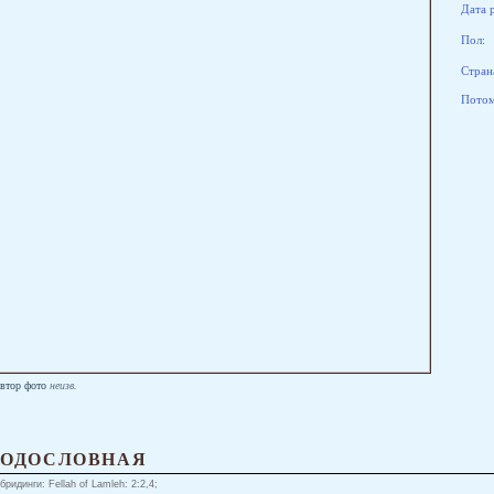
Дата 
Пол:
Стран
Потомк
втор фото
неизв.
РОДОСЛОВНАЯ
бридинги: Fellah of Lamleh: 2:2,4;