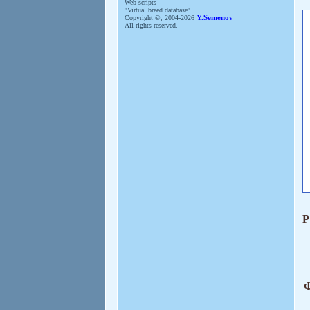
Web scripts
''Virtual breed database''
Copyright ©, 2004-2026
Y.Semenov
All rights reserved.