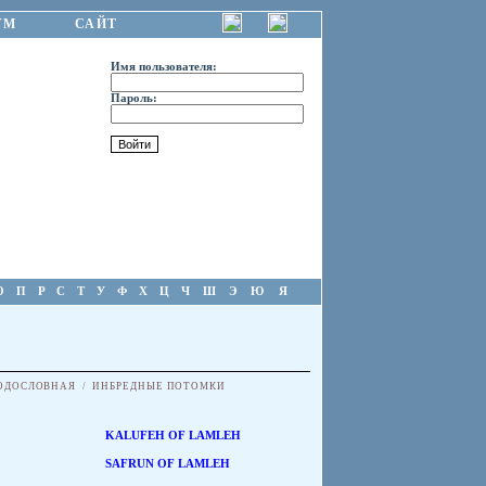
УМ
САЙТ
Имя пользователя:
Пароль:
О
П
Р
С
Т
У
Ф
Х
Ц
Ч
Ш
Э
Ю
Я
ОДОСЛОВНАЯ
/
ИНБРЕДНЫЕ ПОТОМКИ
KALUFEH OF LAMLEH
SAFRUN OF LAMLEH