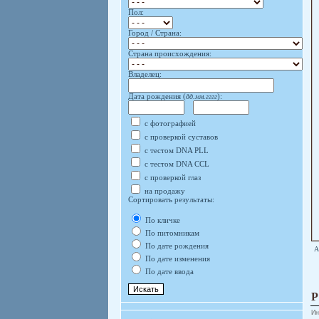
Пол:
Город / Страна:
Страна происхождения:
Владелец:
Дата рождения (
дд.мм.гггг
):
с фотографией
с проверкой суставов
с тестом DNA PLL
с тестом DNA CCL
с проверкой глаз
на продажу
Сортировать результаты:
По кличке
По питомникам
По дате рождения
А
По дате изменения
По дате ввода
Ин