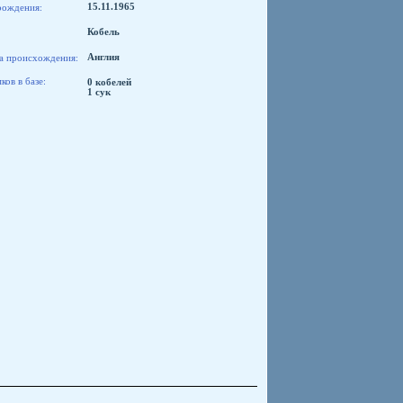
рождения:
15.11.1965
Кобель
а происхождения:
Англия
ов в базе:
0 кобелей
1 сук