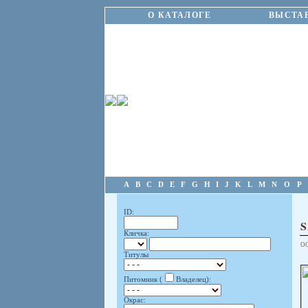
О КАТАЛОГЕ
ВЫСТА
A
B
C
D
E
F
G
H
I
J
K
L
M
N
O
P
ID:
Кличка:
О
Титулы
Питомник (
Владелец):
Окрас: