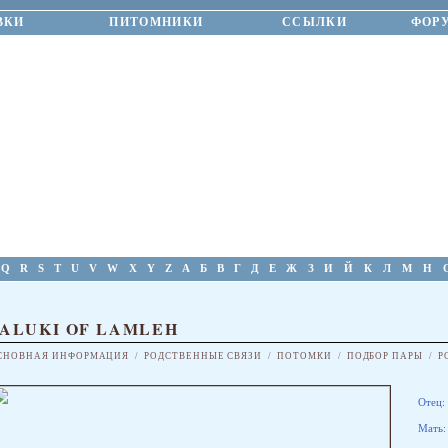
ВКИ
ПИТОМНИКИ
ССЫЛКИ
ФОР
Q
R
S
T
U
V
W
X
Y
Z
А
Б
В
Г
Д
Е
Ж
З
И
Й
К
Л
М
Н
SALUKI OF LAMLEH
СНОВНАЯ ИНФОРМАЦИЯ
/
РОДСТВЕННЫЕ СВЯЗИ
/
ПОТОМКИ
/
ПОДБОР ПАРЫ
/
Р
Отец:
Мать: