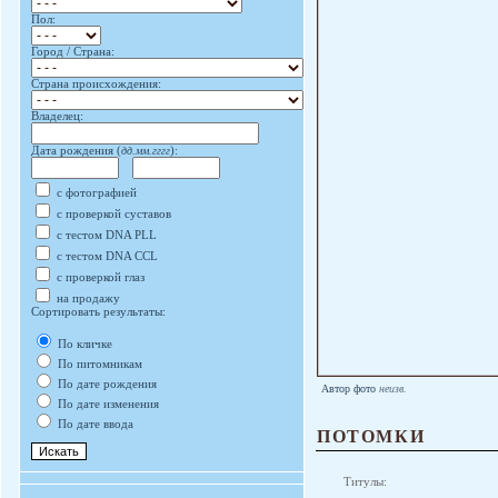
Пол:
Город / Страна:
Страна происхождения:
Владелец:
Дата рождения (
дд.мм.гггг
):
с фотографией
с проверкой суставов
с тестом DNA PLL
с тестом DNA CCL
с проверкой глаз
на продажу
Сортировать результаты:
По кличке
По питомникам
По дате рождения
Автор фото
неизв.
По дате изменения
По дате ввода
ПОТОМКИ
Титулы: