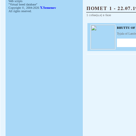
Web scripts
''Virtual breed database''
ПОМЕТ 1 - 22.07.1
Copyright ©, 2004-2026
Y.Semenov
All rights reserved.
1 собак(а,и) в базе
BHUTTU OF
Tyjala of Laml