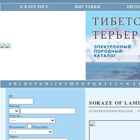
О КАТАЛОГЕ
ВЫСТАВКИ
ПИТО
A
B
C
D
E
F
G
H
I
J
K
L
M
N
O
P
Q
R
S
T
U
V
W
X
ID:
SORAZE OF LAM
Кличка:
ОСНОВНАЯ ИНФОРМАЦИЯ
/
Р
Титулы
Питомник (
Владелец):
Окрас: