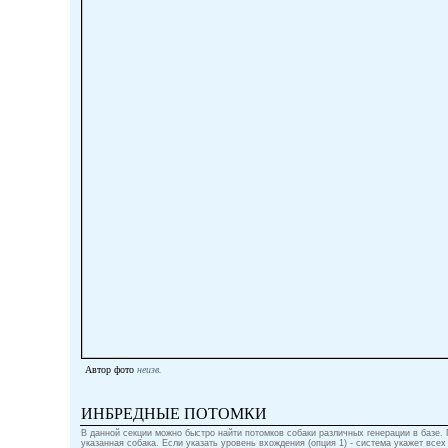
Автор фото
неизв.
ИНБРЕДНЫЕ ПОТОМКИ
В данной секции можно быстро найти потомков собаки различных генерации в базе.
указанная собака. Если указать уровень вхождения (опция 1) - система укажет всех