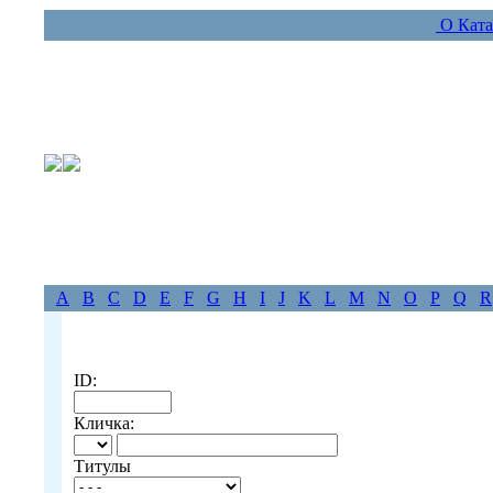
О Ката
A
B
C
D
E
F
G
H
I
J
K
L
M
N
O
P
Q
R
ID:
Кличка:
Титулы