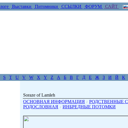
логе
Выставки
Питомники
ССЫЛКИ
ФОРУМ
САЙТ
S
T
U
V
W
X
Y
Z
А
Б
В
Г
Д
Е
Ж
З
И
Й
К
Soraze of Lamleh
ОСНОВНАЯ ИНФОРМАЦИЯ
РОДСТВЕННЫЕ С
/
РОДОСЛОВНАЯ
ИНБРЕДНЫЕ ПОТОМКИ
/