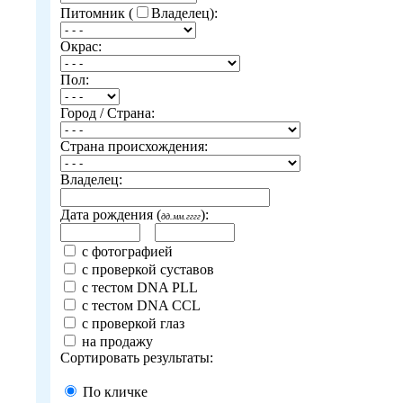
Питомник (
Владелец):
Окрас:
Пол:
Город / Страна:
Страна происхождения:
Владелец:
Дата рождения (
):
дд.мм.гггг
с фотографией
с проверкой суставов
с тестом DNA PLL
с тестом DNA CCL
с проверкой глаз
на продажу
Сортировать результаты:
По кличке