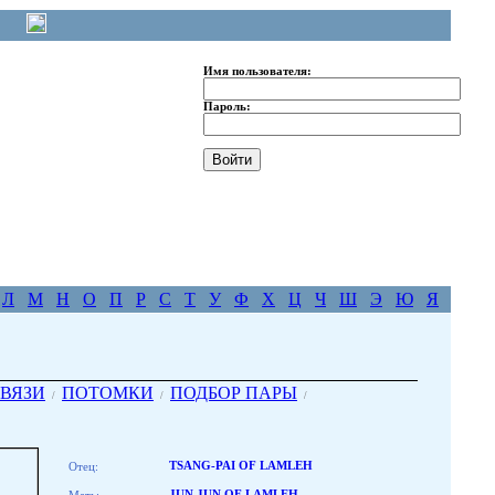
Имя пользователя:
Пароль:
Л
М
Н
О
П
Р
С
Т
У
Ф
Х
Ц
Ч
Ш
Э
Ю
Я
ВЯЗИ
ПОТОМКИ
ПОДБОР ПАРЫ
/
/
/
Отец:
TSANG-PAI OF LAMLEH
JUN JUN OF LAMLEH