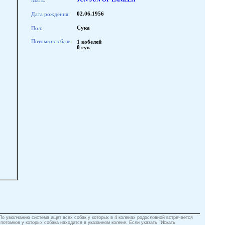
Мать:
Дата рождения:
02.06.1956
Пол:
Сука
Потомков в базе:
1 кобелей
0 сук
 По умолчанию система ищет всех собак у которых в 4 коленах родословной встречается
 потомков у которых собака находится в указанном колене. Если указать ''Искать