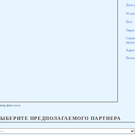
Дата 
No ро
Пол:
Окрас
Стран
проис
Адрес
Потомк
втор фото
неизв.
ВЫБЕРИТЕ ПРЕДПОЛАГАЕМОГО ПАРТНЕРА