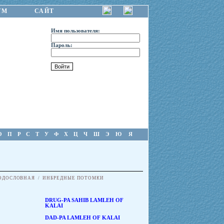
УМ
САЙТ
Имя пользователя:
Пароль:
О
П
Р
С
Т
У
Ф
Х
Ц
Ч
Ш
Э
Ю
Я
ОДОСЛОВНАЯ
/
ИНБРЕДНЫЕ ПОТОМКИ
DRUG-PA SAHIB LAMLEH OF
KALAI
DAD-PA LAMLEH OF KALAI