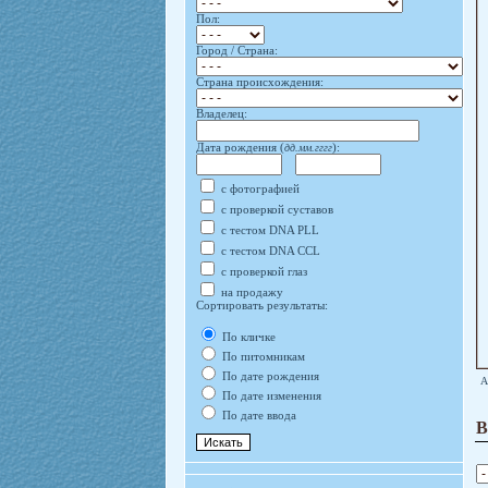
Пол:
Город / Страна:
Страна происхождения:
Владелец:
Дата рождения (
дд.мм.гггг
):
с фотографией
с проверкой суставов
с тестом DNA PLL
с тестом DNA CCL
с проверкой глаз
на продажу
Сортировать результаты:
По кличке
По питомникам
По дате рождения
А
По дате изменения
По дате ввода