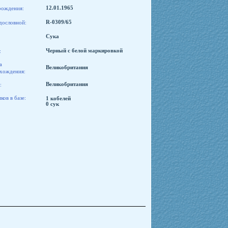
рождения:
12.01.1965
дословной:
R-0309/65
Сука
:
Черный с белой маркировкой
а
Великобритания
хождения:
:
Великобритания
ов в базе:
1 кобелей
0 сук