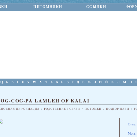
ВКИ
ПИТОМНИКИ
ССЫЛКИ
ФОР
Q
R
S
T
U
V
W
X
Y
Z
А
Б
В
Г
Д
Е
Ж
З
И
Й
К
Л
М
Н
COG-COG-PA LAMLEH OF KALAI
СНОВНАЯ ИНФОРМАЦИЯ
/
РОДСТВЕННЫЕ СВЯЗИ
/
ПОТОМКИ
/
ПОДБОР ПАРЫ
/
Р
Отец:
Мать: