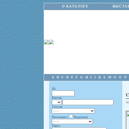
О КАТАЛОГЕ
ВЫСТА
A
B
C
D
E
F
G
H
I
J
K
L
M
N
O
P
ID:
Кличка:
О
Титулы
Питомник (
Владелец):
Окрас: